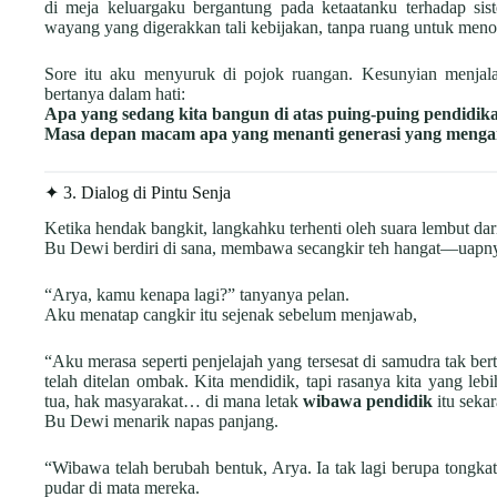
di meja keluargaku bergantung pada ketaatanku terhadap sis
wayang yang digerakkan tali kebijakan, tanpa ruang untuk meno
Sore itu aku menyuruk di pojok ruangan. Kesunyian menjala
bertanya dalam hati:
Apa yang sedang kita bangun di atas puing-puing pendidika
Masa depan macam apa yang menanti generasi yang mengan
✦ 3. Dialog di Pintu Senja
Ketika hendak bangkit, langkahku terhenti oleh suara lembut dari
Bu Dewi berdiri di sana, membawa secangkir teh hangat—uapnya
“Arya, kamu kenapa lagi?” tanyanya pelan.
Aku menatap cangkir itu sejenak sebelum menjawab,
“Aku merasa seperti penjelajah yang tersesat di samudra tak b
telah ditelan ombak. Kita mendidik, tapi rasanya kita yang le
tua, hak masyarakat… di mana letak
wibawa pendidik
itu seka
Bu Dewi menarik napas panjang.
“Wibawa telah berubah bentuk, Arya. Ia tak lagi berupa tongkat
pudar di mata mereka.