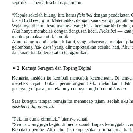
seprofesi—menjadi sebatas penonton.
“Kepala sekolah bilang, kita harus
fleksibel
dengan pendekatan 
bisik
Bu Dewi
, guru Matematika, dengan suara yang dipenuhi a
Wajahnya ditekuk lesu, matanya yang biasa bersinar kini redup,
Aku hanya membalas dengan dengusan kecil.
Fleksibel
— kata y
mantra pemaksa untuk tunduk.
Aturan-aturan antik sekolah kami, yang seharusnya menjadi pila
gelombang
hak asasi
yang diinterpretasikan sesuka hati. Aku t
dan suara hatiku tercekat di tenggorokan.
✦ 2. Kemeja Seragam dan Topeng Digital
Kemarin, insiden itu kembali mencabik ketenangan. Di tengah 
merebak cepat—bukan perundungan fisik, melainkan lidah
pedagang di pasar, merekamnya dengan angkuh demi
konten
.
Saat kutegur, tatapan remaja itu menancap tajam, seolah aku 
eksistensi dunia maya
.
“Pak, itu cuma gimmick,” ujarnya santai.
“Semua orang juga begitu di media sosial. Bapak ketinggalan z
Kepalaku pening. Aku tahu, jika kupaksakan norma lama, karie