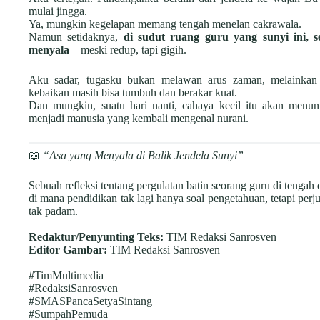
mulai jingga.
Ya, mungkin kegelapan memang tengah menelan cakrawala.
Namun setidaknya,
di sudut ruang guru yang sunyi ini, 
menyala
—meski redup, tapi gigih.
Aku sadar, tugasku bukan melawan arus zaman, melainka
kebaikan masih bisa tumbuh dan berakar kuat.
Dan mungkin, suatu hari nanti, cahaya kecil itu akan menunt
menjadi manusia yang kembali mengenal nurani.
📖
“Asa yang Menyala di Balik Jendela Sunyi”
Sebuah refleksi tentang pergulatan batin seorang guru di teng
di mana pendidikan tak lagi hanya soal pengetahuan, tetapi pe
tak padam.
Redaktur/Penyunting Teks:
TIM Redaksi Sanrosven
Editor Gambar:
TIM Redaksi Sanrosven
#TimMultimedia
#RedaksiSanrosven
#SMASPancaSetyaSintang
#SumpahPemuda