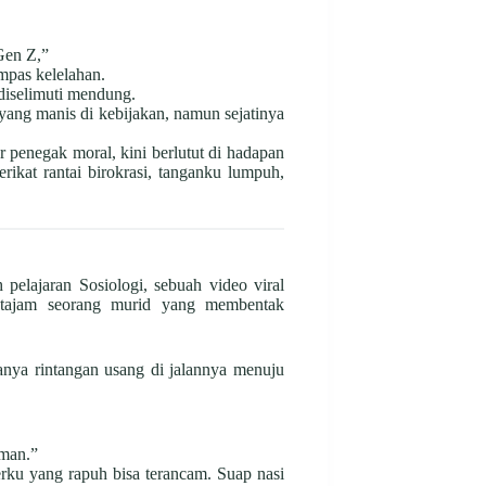
Gen Z,”
mpas kelelahan.
 diselimuti mendung.
ang manis di kebijakan, namun sejatinya
r penegak moral, kini berlutut di hadapan
erikat rantai birokrasi, tanganku lumpuh,
pelajaran Sosiologi, sebuah video viral
 tajam seorang murid yang membentak
hanya rintangan usang di jalannya menuju
aman.”
rku yang rapuh bisa terancam. Suap nasi