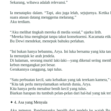
Sekarang, wibawa adalah relevansi.”
Ia menatapku dalam. “Tapi, aku juga lelah, sejujurnya. Ketika 
suara atasan datang menggema melarang.”
Aku terdiam.
“Aku melihat tingkah mereka di media sosial,” ujarku lirih.
“Mereka bisa menghujat tanpa takut konsekuensi. Kacamata etika
Bu Dewi mendekat, menepuk bahuku perlahan.
“Ini bukan hanya bebanmu, Arya. Ini luka bersama yang kita tang
Ia menunjuk ke arah jendela.
Di halaman, seorang murid laki-laki—yang dikenal sering mem
kebun mengangkat pot besar.
Gerakannya canggung, tapi tulus.
“Satu perbuatan kecil, satu kebaikan yang tak terekam kamera,” 
“Kita tak perlu menyelamatkan seluruh dunia, Arya.
Kita hanya perlu menabur benih kecil yang tulus.
Biarkan harapan itu tumbuh pelan-pelan dari hal-hal yang tak terl
✦ 4. Asa yang Menyala
Aku tertegun. Pandanganku beralih dari jendela ke wajah Bu 