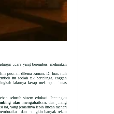
ndingin udara yang berembus, melainkan
lam pusaran dilema zaman. Di luar, riuh
mbok itu seolah tak bertelinga, enggan
ngkah lakunya kerap melampaui batas
eban seluruh sistem edukasi. Jantungku
mbing atau mengabaikan
, dua jurang
i ini, yang jemarinya lebih lincah menari
h membuatku—dan mungkin banyak rekan