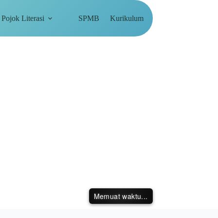
Pojok Literasi
SPMB
Kurikulum
Memuat waktu...