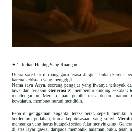
✦ 1. Jeritan Hening Sang Ruangan
Udara sore hari di ruang guru terasa dingin—bukan karena pe
karena kebisuan yang menggigit.
Nama saya
Arya
, seorang pengajar yang jiwanya terkoyak da
tawa dan teriakan
Generasi Z
membentur dinding sekolah; te
mendengarkan. Mereka—para pemilik masa depan—namun ti
kewajaran, membuat nurani mendidih.
Pena di genggaman tanganku terasa berat, seperti memikul b
berdentum perlahan, irama keputusasaan yang sunyi.
Membi
menganga yang harus kutapaki setiap fajar menyingsing. Generas
di atas layar gawai daripada membalik halaman buku, tela