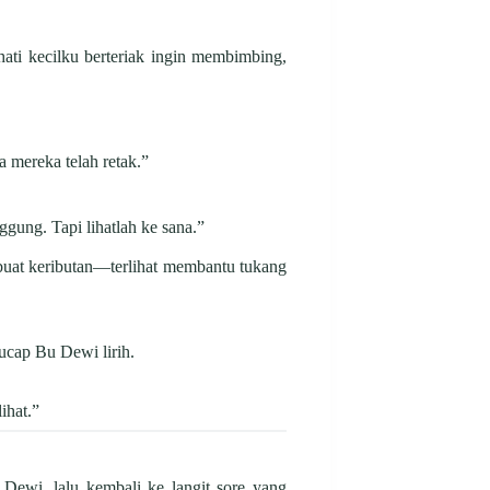
hati kecilku berteriak ingin membimbing,
 mereka telah retak.”
gung. Tapi lihatlah ke sana.”
buat keributan—terlihat membantu tukang
ucap Bu Dewi lirih.
ihat.”
Dewi, lalu kembali ke langit sore yang