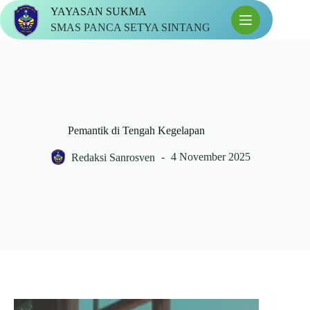
Skip
YAYASAN SUKMA
to
SMAS PANCA SETYA SINTANG
content
Pemantik di Tengah Kegelapan
Redaksi Sanrosven
4 November 2025