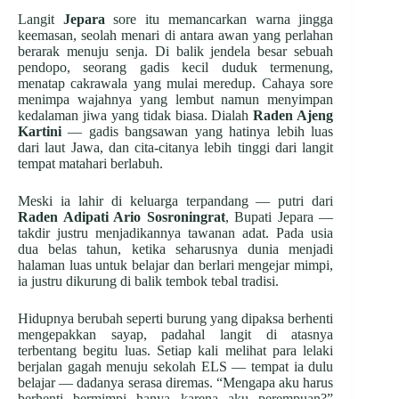
Langit
Jepara
sore itu memancarkan warna jingga
keemasan, seolah menari di antara awan yang perlahan
berarak menuju senja. Di balik jendela besar sebuah
pendopo, seorang gadis kecil duduk termenung,
menatap cakrawala yang mulai meredup. Cahaya sore
menimpa wajahnya yang lembut namun menyimpan
kedalaman jiwa yang tidak biasa. Dialah
Raden Ajeng
Kartini
— gadis bangsawan yang hatinya lebih luas
dari laut Jawa, dan cita-citanya lebih tinggi dari langit
tempat matahari berlabuh.
Meski ia lahir di keluarga terpandang — putri dari
Raden Adipati Ario Sosroningrat
, Bupati Jepara —
takdir justru menjadikannya tawanan adat. Pada usia
dua belas tahun, ketika seharusnya dunia menjadi
halaman luas untuk belajar dan berlari mengejar mimpi,
ia justru dikurung di balik tembok tebal tradisi.
Hidupnya berubah seperti burung yang dipaksa berhenti
mengepakkan sayap, padahal langit di atasnya
terbentang begitu luas. Setiap kali melihat para lelaki
berjalan gagah menuju sekolah ELS — tempat ia dulu
belajar — dadanya serasa diremas. “Mengapa aku harus
berhenti bermimpi hanya karena aku perempuan?”