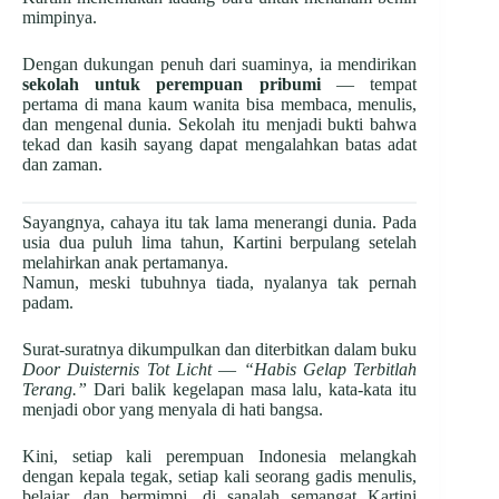
mimpinya.
Dengan dukungan penuh dari suaminya, ia mendirikan
sekolah untuk perempuan pribumi
— tempat
pertama di mana kaum wanita bisa membaca, menulis,
dan mengenal dunia. Sekolah itu menjadi bukti bahwa
tekad dan kasih sayang dapat mengalahkan batas adat
dan zaman.
Sayangnya, cahaya itu tak lama menerangi dunia. Pada
usia dua puluh lima tahun, Kartini berpulang setelah
melahirkan anak pertamanya.
Namun, meski tubuhnya tiada, nyalanya tak pernah
padam.
Surat-suratnya dikumpulkan dan diterbitkan dalam buku
Door Duisternis Tot Licht
—
“Habis Gelap Terbitlah
Terang.”
Dari balik kegelapan masa lalu, kata-kata itu
menjadi obor yang menyala di hati bangsa.
Kini, setiap kali perempuan Indonesia melangkah
dengan kepala tegak, setiap kali seorang gadis menulis,
belajar, dan bermimpi, di sanalah semangat Kartini