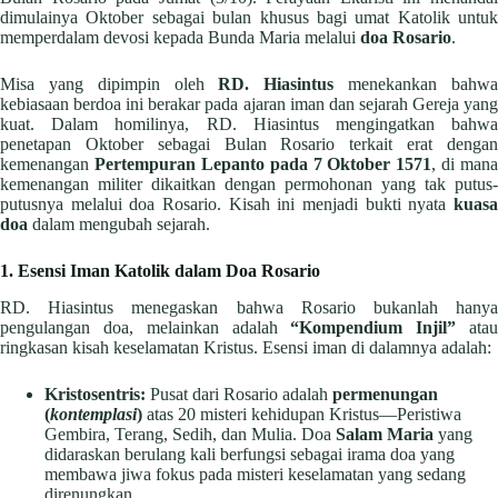
dimulainya Oktober sebagai bulan khusus bagi umat Katolik untuk
memperdalam devosi kepada Bunda Maria melalui
doa Rosario
.
Misa yang dipimpin oleh
RD. Hiasintus
menekankan bahw
kebiasaan berdoa ini berakar pada ajaran iman dan sejarah Gereja yang
kuat. Dalam homilinya, RD. Hiasintus mengingatkan bahwa
penetapan Oktober sebagai Bulan Rosario terkait erat dengan
kemenangan
Pertempuran Lepanto pada 7 Oktober 1571
, di mana
kemenangan militer dikaitkan dengan permohonan yang tak putus-
putusnya melalui doa Rosario. Kisah ini menjadi bukti nyata
kuasa
doa
dalam mengubah sejarah.
1. Esensi Iman Katolik dalam Doa Rosario
RD. Hiasintus menegaskan bahwa Rosario bukanlah hanya
pengulangan doa, melainkan adalah
“Kompendium Injil”
ata
ringkasan kisah keselamatan Kristus. Esensi iman di dalamnya adalah:
Kristosentris:
Pusat dari Rosario adalah
permenungan
(
kontemplasi
)
atas 20 misteri kehidupan Kristus—Peristiwa
Gembira, Terang, Sedih, dan Mulia. Doa
Salam Maria
yang
didaraskan berulang kali berfungsi sebagai irama doa yang
membawa jiwa fokus pada misteri keselamatan yang sedang
direnungkan.