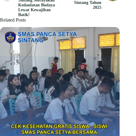
Sintang Merayakan
Sintang Tahun
Kedaulatan Budaya
2025
Lewat Kewajiban
Batik!
Related Posts