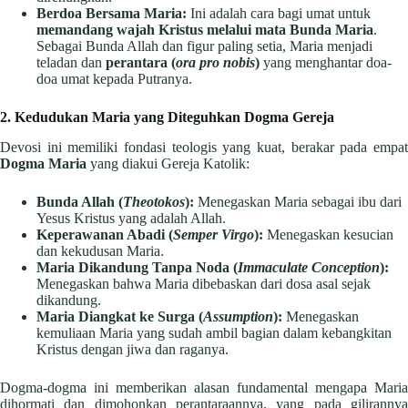
Berdoa Bersama Maria:
Ini adalah cara bagi umat untuk
memandang wajah Kristus melalui mata Bunda Maria
.
Sebagai Bunda Allah dan figur paling setia, Maria menjadi
teladan dan
perantara (
ora pro nobis
)
yang menghantar doa-
doa umat kepada Putranya.
2. Kedudukan Maria yang Diteguhkan Dogma Gereja
Devosi ini memiliki fondasi teologis yang kuat, berakar pada empat
Dogma Maria
yang diakui Gereja Katolik:
Bunda Allah (
Theotokos
):
Menegaskan Maria sebagai ibu dari
Yesus Kristus yang adalah Allah.
Keperawanan Abadi (
Semper Virgo
):
Menegaskan kesucian
dan kekudusan Maria.
Maria Dikandung Tanpa Noda (
Immaculate Conception
):
Menegaskan bahwa Maria dibebaskan dari dosa asal sejak
dikandung.
Maria Diangkat ke Surga (
Assumption
):
Menegaskan
kemuliaan Maria yang sudah ambil bagian dalam kebangkitan
Kristus dengan jiwa dan raganya.
Dogma-dogma ini memberikan alasan fundamental mengapa Maria
dihormati dan dimohonkan perantaraannya, yang pada gilirannya