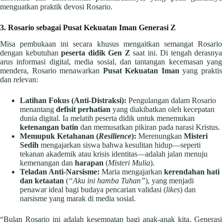
menguatkan praktik devosi Rosario.
3. Rosario sebagai Pusat Kekuatan Iman Generasi Z
Misa pembukaan ini secara khusus mengaitkan semangat Rosario
dengan kebutuhan
peserta didik Gen Z
saat ini. Di tengah derasnya
arus informasi digital, media sosial, dan tantangan kecemasan yang
mendera, Rosario menawarkan
Pusat Kekuatan Iman
yang prakti
dan relevan:
Latihan Fokus (Anti-Distraksi):
Pengulangan dalam Rosario
menantang
defisit perhatian
yang diakibatkan oleh kecepatan
dunia digital. Ia melatih peserta didik untuk menemukan
ketenangan batin
dan memusatkan pikiran pada narasi Kristus.
Memupuk Ketahanan (
Resilience
):
Merenungkan
Misteri
Sedih
mengajarkan siswa bahwa kesulitan hidup—seperti
tekanan akademik atau krisis identitas—adalah jalan menuju
kemenangan dan
harapan
(
Misteri Mulia
).
Teladan Anti-Narsisme:
Maria mengajarkan
kerendahan hati
dan ketaatan
(
“Aku ini hamba Tuhan”
), yang menjadi
penawar ideal bagi budaya pencarian validasi (
likes
) dan
narsisme yang marak di media sosial.
“Bulan Rosario ini adalah kesempatan bagi anak-anak kita, Generasi